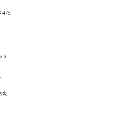
 475;
ლოს
ე,
დზე