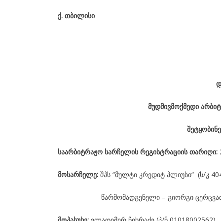
ქ
.
თბილისი
დ
მუდმივმოქმედი არბიტ
შეტყობინე
საარბიტრაჟო
სარჩელის
რეგისტრაციის
თარიღი
:
მოსარჩელე
:
შპს “მულტი კრედიტ პლიუსი“ (ს/კ 40
წარმომადგენელი – გიორგი ცერცვა
მოპასუხე
:
ვლადიმერ ჩიხრაძე (პ/ნ 01018002562)