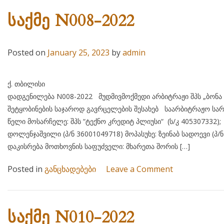
საქმე N008-2022
Posted on
January 25, 2023
by
admin
ქ. თბილისი 25 იანვა
დადგენილება N008-2022 მუდმივმოქმედი არბიტრაჟი შპს „ბონა
შეტყობინების საჯაროდ გავრცელების შესახებ საარბიტრაჟო სარ
წელი მოსარჩელე: შპს “ტექნო კრედიტ პლიუსი“ (ს/კ 405
დოლენჯაშვილი (პ/ნ 36001049718) მოპასუხე: ზეინაბ სადოევი (პ/ნ
დაკისრება მოთხოვნის საფუძველი: მხარეთა შორის […]
on
Posted in
განცხადებები
Leave a Comment
საქმე
N008-
2022
საქმე N010-2022