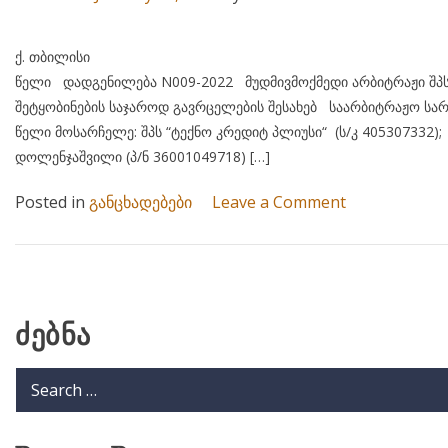
ქ. თბილისი 24 ია
წელი დადგენილება N009-2022 მუდმივმოქმედი არბიტრაჟი შპს
შეტყობინების საჯაროდ გავრცელების შესახებ საარბიტრაჟო სარ
წელი მოსარჩელე: შპს “ტექნო კრედიტ პლიუსი“ (ს/კ 405
დოლენჯაშვილი (პ/ნ 36001049718) […]
on
Posted in
განცხადებები
Leave a Comment
საქმე
N009-
2022
ძებნა