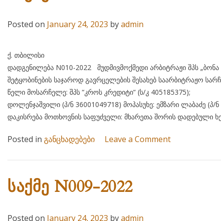
Posted on
January 24, 2023
by
admin
ქ. თბილისი 24 იანვა
დადგენილება N010-2022 მუდმივმოქმედი არბიტრაჟი შპს „ბონა
შეტყობინების საჯაროდ გავრცელების შესახებ საარბიტრაჟო სარჩ
წელი მოსარჩელე: შპს “კროს კრედიტი“ (ს/კ 405185375
დოლენჯაშვილი (პ/ნ 36001049718) მოპასუხე: ემზარი ლაბაძე (პ/ნ 
დაკისრება მოთხოვნის საფუძველი: მხარეთა შორის დადებული ხ
on
Posted in
განცხადებები
Leave a Comment
საქმე
N010-
2022
საქმე N009-2022
Posted on
January 24, 2023
by
admin