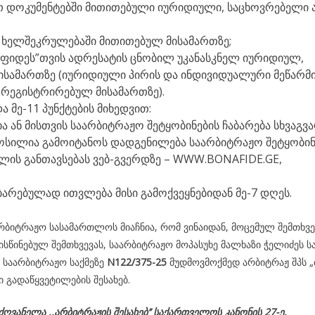
 დოკუმენტებში მითითებული იურიდიული, საცხოვრებელი 
ს ხელშეკრულებაში მითითებულ მისამართზე;
ა ფიდეს”თვის ადრესატის ცნობილ უკანასკნელ იურიდიულ,
ისამართზე (იურიდიული პირის და ინდივიდუალური მეწარმ
ი რეგისტრირებულ მისამართზე).
ა მე-11 პუნქტების მიხედვით:
 ან მისთვის საარბიტრაჟო შეტყობინების ჩაბარება სხვაგვ
ოსილია გამოიტანოს დადგენილება საარბიტრაჟო შეტყობინ
ლის განთავსებას ვებ-გვერდზე – WWW.BONAFIDE.GE,
ბარებულად ითვლება მისი გამოქვეყნებიდან მე-7 დღეს.
ბიტრაჟო სასამართლოს მიაჩნია, რომ ვინაიდან, მოცემულ შემთხვე
სწინებულ შემთხვევას, საარბიტრაჟო მოპასუხე მალხაზი ჭელიძეს ს
ი საარბიტრაჟო საქმეზე
N122/375-25
მუდმოვმოქმედ არბიტრაჟ შპს „
 გადაწყვეტილების შესახებ.
მძღვანელა
,,არბიტრაჟის შესახებ’’ საქართველოს კანონის 27-ე,