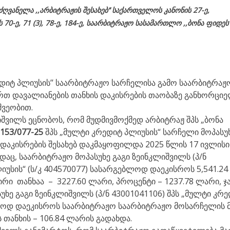
მძღვანელა
,,არბიტრაჟის შესახებ’’ საქართველოს კანონის 27-ე,
ს
70-
ე
, 71 (3), 78-
ე
, 184-ე, საარბიტრაჟო სასამართლო ,,ბონა ფიდეს’
ედიტ პლიუსის’’ საარბიტრაჟო სარჩელისა გამო საარბიტრაჟ
ართ დავალიანების თანხის დაკისრების თაობაზე განხორცი
შვეობით.
იშვილს ეცნობოს, რომ მუდმივმოქმედ არბიტრაჟ შპს „ბონა
153/077-25
შპს „მულტი კრედიტ პლიუსის“ სარჩელი მოპასუ
 დაკისრების შესახებ დაკმაყოფილდა 2025 წლის 17 ივლისი
აც, საარბიტრაჟო მოპასუხე გაგი ზეინკლიშვილს (პ/ნ
იუსის“ (ს/კ 404570077) სასარგებლოდ დაეკისროს 5,541.24
რი თანხაა – 3227.60 ლარი, პროცენტი – 1237.78 ლარი, ჯ
სუხე გაგი ზეინკლიშვილს (პ/ნ 43001041106) შპს „მულტი კრ
ებლოდ დაეკისროს საარბიტრაჟო საარბიტრაჟო მოსარჩელის 
თანხის – 106.84 ლარის გადახდა.