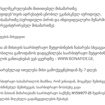
ს ხელშეკრულებაში მითითებულ მისამართზე;
ა ფიდეს”თვის ადრესატის ცნობილ უკანასკნელ იურიდიულ,
ისამართზე (იურიდიული პირის და ინდივიდუალური მეწარმ
ი რეგისტრირებულ მისამართზე).
ქტების მიხედვით:
 ან მისთვის საარბიტრაჟო შეტყობინების ჩაბარება სხვაგვ
ოსილია გამოიტანოს დადგენილება საარბიტრაჟო შეტყობინ
ლის განთავსებას ვებ-გვერდზე – WWW.BONAFIDE.GE,
ბარებულად ითვლება მისი გამოქვეყნებიდან მე-7 დღეს.
ბიტრაჟო სასამართლოს მიაჩნია, რომ ვინაიდან, მოცემულ შემთხვე
წინებულ შემთხვევას, საარბიტრაჟო მოპასუხე გაგი
ს მასთან მიმართებაში საარბიტრაჟო საქმეზე
N153/077-25
მუდმოვ
ივლისს მიღებული გადაწყვეტილების შესახებ.