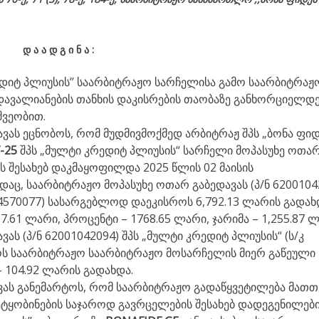
დ
ა
ა
დ
გ
ი
ნ
ა
:
ედიტ პლიუსის’’ საარბიტრაჟო სარჩელისა გამო საარბიტრაჟ
დავალიანების თანხის დაკისრების თაობაზე განხორციელდ
შვეობით.
ვას ეცნობოს, რომ მუდმივმოქმედ არბიტრაჟ შპს „ბონა ფიდ
-25
შპს „მულტი კრედიტ პლიუსის“ სარჩელი მოპასუხე ოთა
ს შესახებ დაკმაყოფილდა 2025 წლის 02 მაისის
აც, საარბიტრაჟო მოპასუხე ოთარ გაბედავას (პ/ნ 6200104
404570077) სასარგებლოდ დაეკისროს 6,792.13 ლარის გადახ
.61 ლარი, პროცენტი – 1768.65 ლარი, ჯარიმა – 1,255.87 ლ
ას (პ/ნ 62001042094) შპს „მულტი კრედიტ პლიუსის“ (ს/კ
ს საარბიტრაჟო საარბიტრაჟო მოსარჩელის მიერ გაწეული
 104.92 ლარის გადახდა.
ვას განემარტოს, რომ საარბიტრაჟო გადაწყვეტილება მათთ
ტყობინების საჯაროდ გავრცელების შესახებ დადეგენილებ