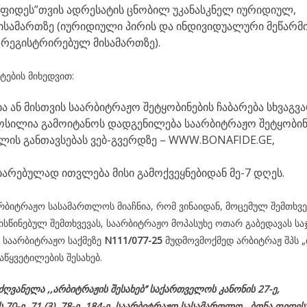
ა ფიდეს”თვის ადრესატის ცნობილ უკანასკნელ იურიდიულ,
ისამართზე (იურიდიული პირის და ინდივიდუალური მეწარმ
ი რეგისტრირებულ მისამართზე).
ქტების მიხედვით:
 ან მისთვის საარბიტრაჟო შეტყობინების ჩაბარება სხვაგვ
ოსილია გამოიტანოს დადგენილება საარბიტრაჟო შეტყობინ
ლის განთავსებას ვებ-გვერდზე – WWW.BONAFIDE.GE,
ბარებულად ითვლება მისი გამოქვეყნებიდან მე-7 დღეს.
ბიტრაჟო სასამართლოს მიაჩნია, რომ ვინაიდან, მოცემულ შემთხვე
სწინებულ შემთხვევას, საარბიტრაჟო მოპასუხე ოთარ გაბედავას ს
ი საარბიტრაჟო საქმეზე
N111/077-25
მუდმოვმოქმედ არბიტრაჟ შპს „
აწყვეტილების შესახებ.
მძღვანელა
,,არბიტრაჟის შესახებ’’ საქართველოს კანონის 27-ე,
ს
70-
ე
, 71 (3), 78-
ე
, 184-ე, საარბიტრაჟო სასამართლო ,,ბონა ფიდეს’