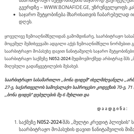
საარბიტრაჟო შეტყობინების საჯაროდ გავრცელების
გვერდზე – WWW.BONAFIDE.GE, უზრუნველყოფს კა
საჯარო შეტყობინება მხარისათვის ჩაბარებულად ით
დღეს.
ყოველივე ზემოაღნიშნულიდან გამომდინარე, საარბიტრაჟო სასამ
მოცემულ შემთხვევაში ადგილი აქვს ზემოაღნიშნული ნორმებით გ
საარბიტრაჟო მოპასუხე დავით ნანიტაშვილს საჯარო შეტყობინები
საარბიტრაჟო საქმეზე
N052-2024
მუდმოვმოქმედ არბიტრაჟ შპს „ბ
მიღებული გადაწყვეტილების შესახებ.
საარბიტრაჟო სასამართლო ,,ბონა ფიდემ’’ იხელმძღვანელა
,,არბ
27-ე,
საქართველოს
სამოქალაქო
საპროცესო
კოდექსის
70-
ე
, 71 
,,ბონა ფიდეს’’ დებულების მე-6 მუხლით და
დ
ა
ა
დ
გ
ი
ნ
ა
:
საქმეზე
N052-2024
შპს ,,მულტი კრედიტ პლიუსის’’
საარბიტრაჟო მოპასუხის დავით ნანიტაშვილის მიმ