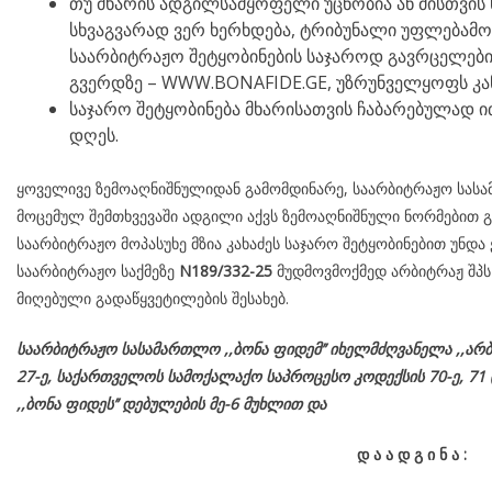
თუ მხარის ადგილსამყოფელი უცნობია ან მისთვის 
სხვაგვარად ვერ ხერხდება, ტრიბუნალი უფლებამ
საარბიტრაჟო შეტყობინების საჯაროდ გავრცელების
გვერდზე – WWW.BONAFIDE.GE, უზრუნველყოფს კა
საჯარო შეტყობინება მხარისათვის ჩაბარებულად ით
დღეს.
ყოველივე ზემოაღნიშნულიდან გამომდინარე, საარბიტრაჟო სასამ
მოცემულ შემთხვევაში ადგილი აქვს ზემოაღნიშნული ნორმებით გ
საარბიტრაჟო მოპასუხე მზია კახაძეს საჯარო შეტყობინებით უნდა
საარბიტრაჟო საქმეზე
N189/332-25
მუდმოვმოქმედ არბიტრაჟ შპს 
მიღებული გადაწყვეტილების შესახებ.
საარბიტრაჟო სასამართლო ,,ბონა ფიდემ’’ იხელმძღვანელა
,,არბ
27-ე,
საქართველოს
სამოქალაქო
საპროცესო
კოდექსის
70-
ე
, 71 
,,ბონა ფიდეს’’ დებულების მე-6 მუხლით და
დ
ა
ა
დ
გ
ი
ნ
ა
: