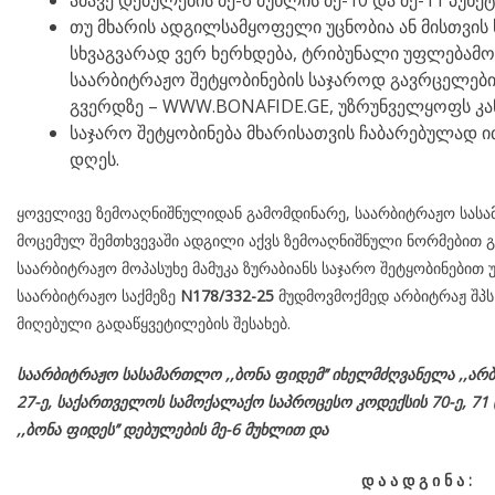
ამავე დებულების მე-6 მუხლის მე-10 და მე-11 პუნქ
თუ მხარის ადგილსამყოფელი უცნობია ან მისთვის 
სხვაგვარად ვერ ხერხდება, ტრიბუნალი უფლებამ
საარბიტრაჟო შეტყობინების საჯაროდ გავრცელების
გვერდზე – WWW.BONAFIDE.GE, უზრუნველყოფს კა
საჯარო შეტყობინება მხარისათვის ჩაბარებულად ით
დღეს.
ყოველივე ზემოაღნიშნულიდან გამომდინარე, საარბიტრაჟო სასამ
მოცემულ შემთხვევაში ადგილი აქვს ზემოაღნიშნული ნორმებით გ
საარბიტრაჟო მოპასუხე მამუკა ზურაბიანს საჯარო შეტყობინებით 
საარბიტრაჟო საქმეზე
N178/332-25
მუდმოვმოქმედ არბიტრაჟ შპს 
მიღებული გადაწყვეტილების შესახებ.
საარბიტრაჟო სასამართლო ,,ბონა ფიდემ’’ იხელმძღვანელა
,,არბ
27-ე,
საქართველოს
სამოქალაქო
საპროცესო
კოდექსის
70-
ე
, 71 
,,ბონა ფიდეს’’ დებულების მე-6 მუხლით და
დ
ა
ა
დ
გ
ი
ნ
ა
: